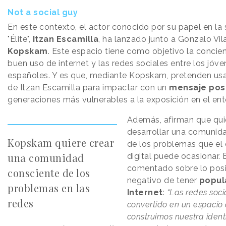
Not a social guy
En este contexto, el actor conocido por su papel en la 
"Élite",
Itzan Escamilla
, ha lanzado junto a Gonzalo Vi
Kopskam
. Este espacio tiene como objetivo la concie
buen uso de internet y las redes sociales entre los jóv
españoles. Y es que, mediante Kopskam, pretenden usar
de Itzan Escamilla para impactar con un
mensaje posi
generaciones más vulnerables a la exposición en el ento
Además, afirman que qui
desarrollar una comunid
Kopskam quiere crear
de los problemas que el
una comunidad
digital puede ocasionar. 
comentado sobre lo posi
consciente de los
negativo de tener
popul
problemas en las
Internet
:
“Las redes soci
redes
convertido en un espacio
construimos nuestra ident