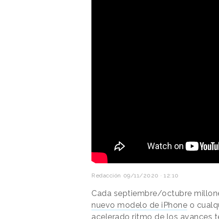
Redacción
09/11/2020 · 12:10
Cada septiembre/octubre millone
nuevo modelo de iPhone
o cualqu
acelerado ritmo de los avances