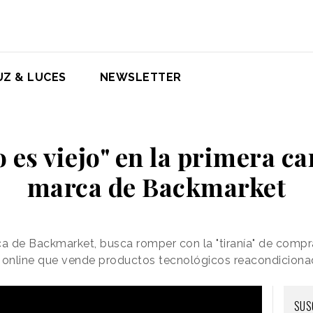
UZ & LUCES
NEWSLETTER
 es viejo" en la primera 
marca de Backmarket
a de Backmarket, busca romper con la "tiranía" de compr
 online que vende productos tecnológicos reacondicion
SUS