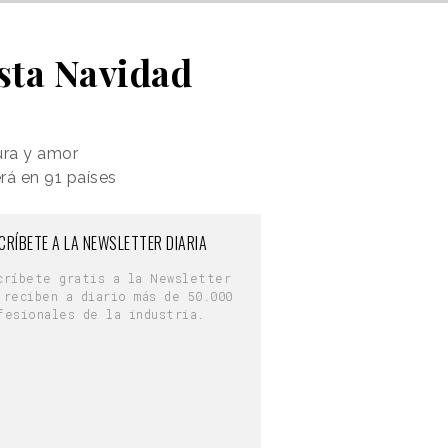
esta Navidad
tura y amor
rá en 91 países
CRÍBETE A LA NEWSLETTER DIARIA
críbete gratis a la Newsletter
 reciben a diario más de 50.000
fesionales de la industria.