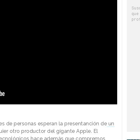
Sus
que
pro
s de personas esperan la presentanción de
un
ier otro productor del gigante Apple. El
 tecnológicos hace además que compremos