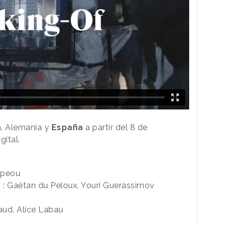
a, Alemania y
España
a partir del 8 de
gital.
upeou
s : Gaëtan du Peloux, Youri Guerassimov
aud, Alice Labau