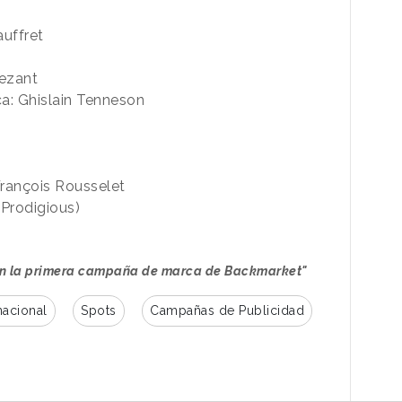
auffret
d
Vezant
ca: Ghislain Tenneson
i
François Rousselet
(Prodigious)
 en la primera campaña de marca de Backmarket"
nacional
Spots
Campañas de Publicidad