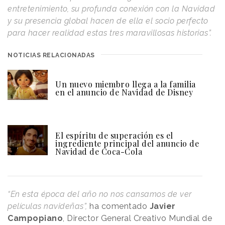
entretenimiento, su profunda conexión con la Navidad
y su presencia global hacen de ella el socio perfecto
para hacer realidad estas tres maravillosas historias”.
NOTICIAS RELACIONADAS
Un nuevo miembro llega a la familia
en el anuncio de Navidad de Disney
El espíritu de superación es el
ingrediente principal del anuncio de
Navidad de Coca-Cola
“En esta época del año no nos cansamos de ver
películas navideñas”,
ha comentado
Javier
Campopiano
, Director General Creativo Mundial de