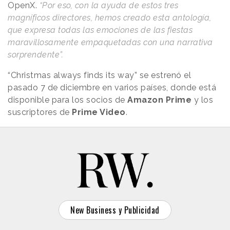
OpenX.
“Por eso, con la ayuda de estos tres
magníficos directores, hemos creado esta antología,
que expresa todas las emociones de las fiestas
maravillosamente empaquetadas con una narrativa
sorprendente”.
“Christmas always finds its way” se estrenó el
pasado 7 de diciembre en varios países, donde está
disponible para los socios de
Amazon Prime
y los
suscriptores de
Prime Video
.
New Business y Publicidad