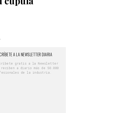
u cúpula
1
CRÍBETE A LA NEWSLETTER DIARIA
críbete gratis a la Newsletter
 reciben a diario más de 50.000
fesionales de la industria.