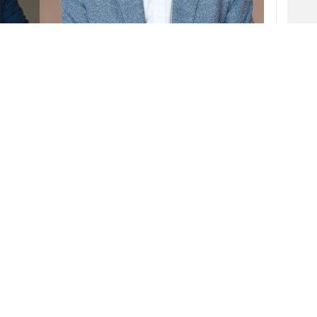
ga
y CEO de
Mastercard
,
será Presidente
partir del 1 de enero de 2021. Asimismo, por
la compañía, Michael Miebach, actual
Chief
 en CEO de Mastercard en esa misma fecha y
o de este año.
 liderazgo en Europa, Oriente Medio, África y
, data, servicios bancarios y
tecnología
.
V
ria en Mastercard, el directivo ha sido clave en
 la compañía y ha participado en procesos