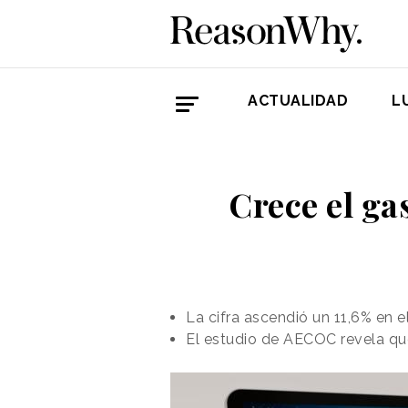
ACTUALIDAD
L
Crece el ga
La cifra ascendió un 11,6% en 
El estudio de AECOC revela qu