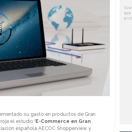
Sus
que
pro
rementado su gasto en productos de Gran
roja el
estudio
‘E-Commerce en Gran
ociación española AECOC Shopperview y