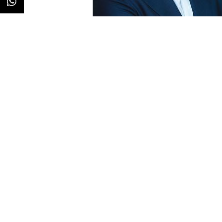
Redacción
02/03/2020 · 13:51
De izq. a dcha. Michael Miebach y Ajay Ban
Ajay Banga, actual
Presidente 
Ejecutivo de la Junta Directiva a 
elección unánime de la junta de 
Product Officer
, se convertirá
Presidente a partir del 1 de marz
Su trayectoria profesional
Miebach ha ocupado posiciones de
EE.UU en las categorías de pagos
Durante sus diez años de trayecto
la estrategia multidireccional de