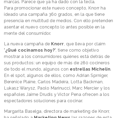
marcas. Parece que ya ha dado con la tecla.
Para promocionar este nuevo concepto, Knorr ha
ideado una campaña 360 grados, en la que tiene
presencia en multitud de medios. Con ello pretenden
asentar el nuevo concepto lo antes posible en la
mente del consumidor.
La nueva campaña de
Knorr
, que lleva por claim
"
¿Qué cocinamos hoy?
", tiene como objetivo
mostrar a los consumidores quiénes está detrás de
sus productos: un equipo de más de 280 cocineros
de todo el mundo, algunos con
estrellas Michelin
.
En el spot, algunos de ellos, como Adrian Sprniger,
Berenice Plaine, Carlos Madeira, Lotta Backman,
Lukasz Warysz, Paolo Marinucci, Marc Mercier y los
españoles Jaime Drudis y Víctor Pena ofrecen a los
espectadores soluciones para cocinar.
Margarita Baselga, directora de marketing de Knorr,
ha señalado a
Marketing News
las razones de esta