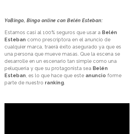
YoBingo, Bingo online con Belén Esteban:
Estamos casi al 100% seguros que usar a
Belén
Esteban
como prescriptora en el anuncio de
cualquier marca, traerá éxito asegurado ya que es
una persona que mueve masas. Que la escena se
desarrolle en un escenario tan simple como una
peluquería y que su protagonista sea
Belén
Esteban
, es lo que hace que este
anuncio
forme
parte de nuestro
ranking
.