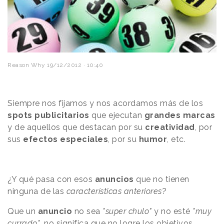
Reason Why
19/12/2012 · 10:40
Siempre nos fijamos y nos acordamos más de los
spots publicitarios
que ejecutan
grandes marcas
y de aquellos que destacan por su
creatividad
, por
sus
efectos especiales
, por su
humor
, etc.
¿Y qué pasa con esos
anuncios
que no tienen
ninguna de las
características anteriores
?
Que un
anuncio
no sea
"super chulo"
y no esté
"muy
currado"
, no significa que no logre los objetivos