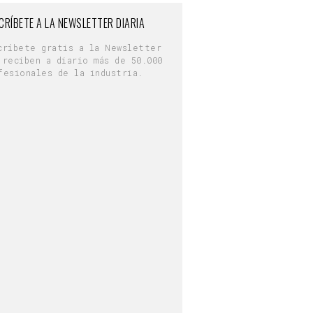
CRÍBETE A LA NEWSLETTER DIARIA
críbete gratis a la Newsletter
 reciben a diario más de 50.000
fesionales de la industria.