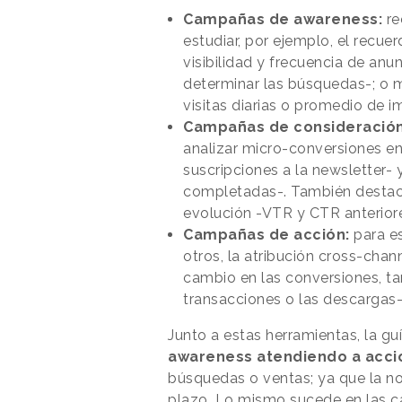
Campañas de awareness:
re
estudiar, por ejemplo, el recue
visibilidad y frecuencia de anu
determinar las búsquedas-; o 
visitas diarias o promedio de i
Campañas de consideració
analizar micro-conversiones en
suscripciones a la newsletter-
completadas-. También destac
evolución -VTR y CTR anterior
Campañas de acción:
para e
otros, la atribución cross-channe
cambio en las conversiones, t
transacciones o las descargas-
Junto a estas herramientas, la g
awareness atendiendo a acci
búsquedas o ventas; ya que la not
plazo. Lo mismo sucede en las c