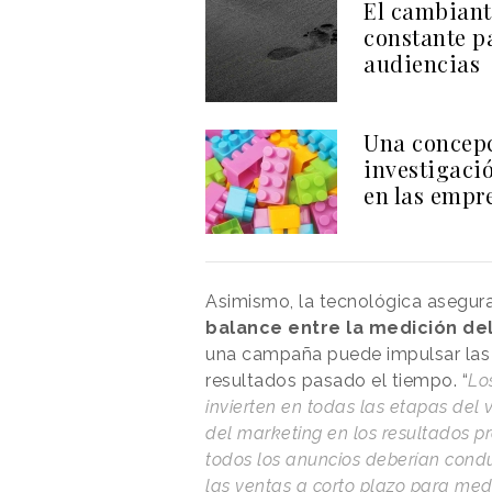
El cambiant
constante p
audiencias
Una concepci
investigaci
en las empr
Asimismo, la tecnológica asegura
balance entre la medición del
una campaña puede impulsar las 
resultados pasado el tiempo. “
Lo
invierten en todas las etapas del 
del marketing en los resultados pr
todos los anuncios deberían conduc
las ventas a corto plazo para med