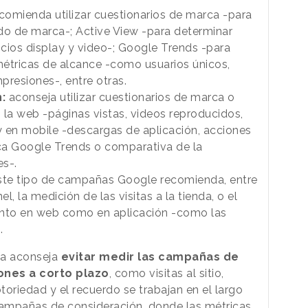
comienda utilizar cuestionarios de marca -para
rdo de marca-; Active View -para determinar
ncios display y video-; Google Trends -para
métricas de alcance -como usuarios únicos,
mpresiones-, entre otras.
n:
aconseja utilizar cuestionarios de marca o
 la web -páginas vistas, videos reproducidos,
 y en mobile -descargas de aplicación, acciones
a Google Trends o comparativa de la
es-.
ste tipo de campañas Google recomienda, entre
l, la medición de las visitas a la tienda, o el
anto en web como en aplicación -como las
.
uía aconseja
evitar medir las campañas de
ones a corto plazo
, como visitas al sitio,
oriedad y el recuerdo se trabajan en el largo
ampañas de consideración, donde las métricas