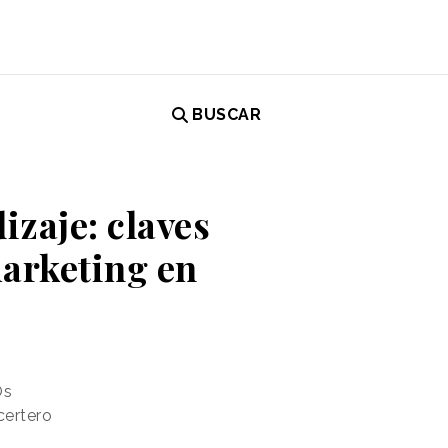
BUSCAR
izaje: claves
marketing en
Os
certero