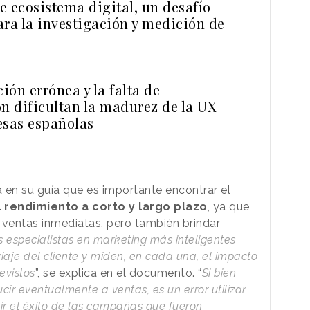
e ecosistema digital, un desafío
ara la investigación y medición de
ón errónea y la falta de
ón dificultan la madurez de la UX
esas españolas
 en su guía que es importante encontrar el
 rendimiento a corto y largo plazo
, ya que
ventas inmediatas, pero también brindar
s especialistas en marketing más inteligentes
viaje del cliente y miden, en cada una, el impacto
evistos
”, se explica en el documento. “
Si bien
ir eventualmente a ventas, es un error utilizar
ir el éxito de las campañas que fueron