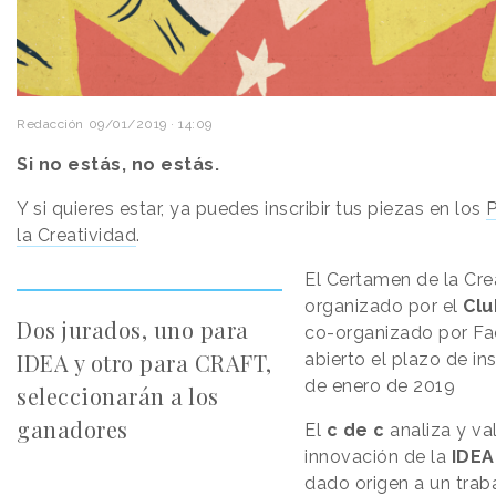
Redacción
09/01/2019 · 14:09
Si no estás, no estás.
Y si quieres estar, ya puedes inscribir tus piezas en los
P
la Creatividad
.
El Certamen de la Cre
organizado por el
Clu
Dos jurados, uno para
co-organizado por F
IDEA y otro para CRAFT,
abierto el plazo de in
de enero de 2019
seleccionarán a los
ganadores
El
c de c
analiza y val
innovación de la
IDEA
dado origen a un trab