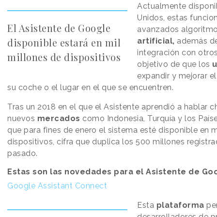
Actualmente disponi
Unidos, estas funcio
El Asistente de Google
avanzados algoritm
disponible estará en mil
artificial,
además de
integración con otro
millones de dispositivos
objetivo de que los
u
expandir y mejorar el
su coche o el lugar en el que se encuentren.
Tras un 2018 en el que el Asistente aprendió a hablar c
nuevos
mercados
como Indonesia, Turquía y los País
que para fines de enero el sistema esté disponible en m
dispositivos, cifra que duplica los 500 millones regist
pasado.
Estas son las novedades para el Asistente de Goo
Google Assistant Connect
Esta
plataforma
per
desarrolladores de p