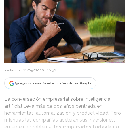
Redacción
21/05/2026 · 10:32
Agréganos como fuente preferida en Google
La conversación empresarial sobre
inteligencia
artificial
lleva más de dos años centrada en
herramientas, automatización y productividad. Pero
mientras las compañías aceleran sus inversiones,
emerge un problema:
los empleados todavía no