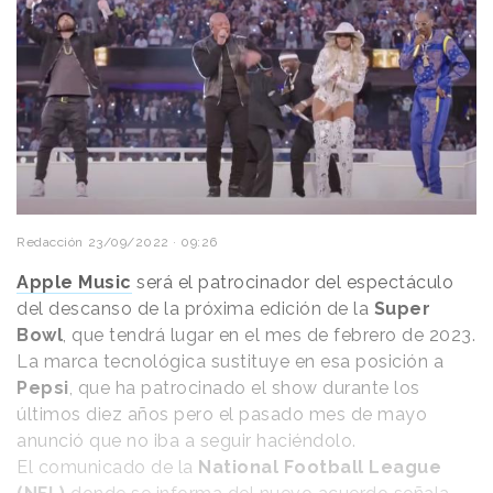
Redacción
23/09/2022 · 09:26
Apple Music
será el patrocinador del espectáculo
del descanso de la próxima edición de la
Super
Bowl
, que tendrá lugar en el mes de febrero de 2023.
La marca tecnológica sustituye en esa posición a
Pepsi
, que ha patrocinado el show durante los
últimos diez años pero el pasado mes de mayo
anunció que no iba a seguir haciéndolo.
El comunicado de la
National Football League