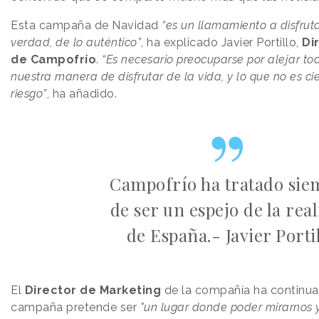
Esta campaña de Navidad
“es un llamamiento a disfrut
verdad, de lo auténtico”
, ha explicado Javier Portillo,
Di
de Campofrío
.
“Es necesario preocuparse por alejar to
nuestra manera de disfrutar de la vida, y lo que no es cier
riesgo”
, ha añadido.
Campofrío ha tratado sie
de ser un espejo de la rea
de España.- Javier Porti
El
Director de Marketing
de la compañía ha continua
campaña pretende ser
"un lugar donde poder mirarnos y