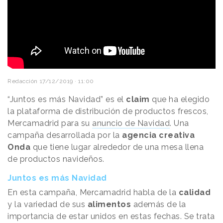
Redacción
17/12/2019 · 11:00
“Juntos es más Navidad” es el
claim
que ha elegido
la plataforma de distribución de productos frescos,
Mercamadrid para su
anuncio de Navidad
. Una
campaña desarrollada por la
agencia creativa
Onda
que tiene lugar alrededor de una mesa llena
de productos navideños.
Juntos es más Navidad
En esta campaña, Mercamadrid habla de la
calidad
y la variedad de sus
alimentos
además de la
importancia de estar unidos en estas fechas. Se trata