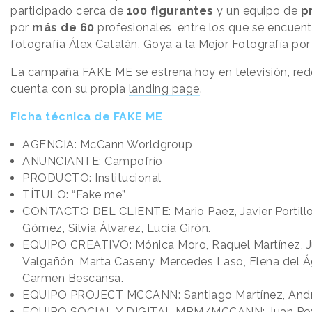
participado cerca de
100 figurantes
y un equipo de
p
por
más de 60
profesionales, entre los que se encuentr
fotografía Álex Catalán, Goya a la Mejor Fotografía por 
La campaña FAKE ME se estrena hoy en televisión, rede
cuenta con su propia
landing page
.
Ficha técnica de FAKE ME​
AGENCIA: McCann Worldgroup
ANUNCIANTE: Campofrío
PRODUCTO: Institucional
TÍTULO: “Fake me”
CONTACTO DEL CLIENTE: Mario Paez, Javier Portillo,
Gómez, Silvia Álvarez, Lucía Girón.
EQUIPO CREATIVO: Mónica Moro, Raquel Martínez, J
Valgañón, Marta Caseny, Mercedes Laso, Elena del Águ
Carmen Bescansa.
EQUIPO PROJECT MCCANN: Santiago Martínez, And
EQUIPO SOCIAL Y DIGITAL MRM/MCCANN: Juan Pey,