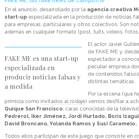
FAKE ME, las fake news de Campofrío
En el anuncio, desarrollado por la
agencia creativa 
start-up
especializada en la producción de noticias f
para empresas, particulares y otros colectivos. Son no
además en cualquier formato (post, tuits, vídeos, fotos..
El actor Javier Gutiér
de FAKE ME y, desde
FAKE ME es una start-up
espectador a conoce
especializada en
peculiar empresa do
de contenidos falsos
producir noticias falsas y
distintas temáticas.
a medida
Por la escena (que 
primicia como
invitados al rodaje
) vemos desfilar a a
Quique San Francisco
; caras conocidas de la televi
Pedrerol, Iker Jiménez, Jordi Hurtado, Boris Izagu
David Broncano, Yolanda Ramos y Susi Caramelo.
Todos ellos participan de este juego que consiste en cr