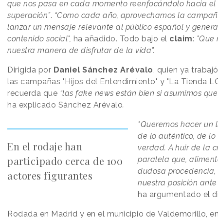
que nos pasa en cada momento reenfocándolo hacia el 
superación”
.
“Como cada año, aprovechamos la campañ
lanzar un mensaje relevante al público español y gener
contenido social",
ha añadido. Todo bajo el
claim
:
"Que 
nuestra manera de disfrutar de la vida”.
Dirigida por
Daniel Sánchez Arévalo
, quien ya traba
las campañas "Hijos del Entendimiento" y "La Tienda L
recuerda que
“las fake news están bien si asumimos que s
ha
explicado Sánchez Arévalo
.
"Queremos hacer un l
de lo auténtico, de lo
En el rodaje han
verdad. A huir de la 
participado cerca de 100
paralela que, aliment
dudosa procedencia, 
actores figurantes
nuestra posición ant
ha argumentado el di
Rodada en Madrid y en el municipio de Valdemorillo, 