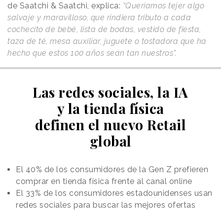
de Saatchi & Saatchi, explica:
“Queríamos tejer algo
salvaje y maravilloso, que rindiera tributo a cada
cochecito de bebé, lista de bodas, vestido de fiesta,
taza de té, mesa auxiliar, juguete o tostadora que ha
hecho que estos 100 años sean tan nuestros”.
Las redes sociales, la IA
y la tienda física
definen el nuevo Retail
global
El 40% de los consumidores de la Gen Z prefieren
comprar en tienda física frente al canal online
El 33% de los consumidores estadounidenses usan
redes sociales para buscar las mejores ofertas