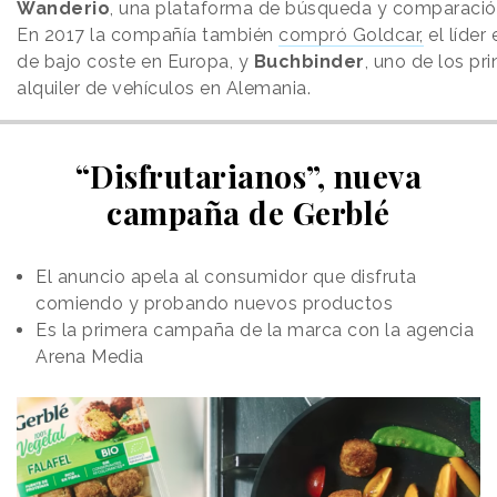
Wanderio
, una plataforma de búsqueda y comparació
En 2017 la compañía también
compró Goldcar,
el líder
de bajo coste en Europa, y
Buchbinder
, uno de los pri
alquiler de vehículos en Alemania.
“Disfrutarianos”, nueva
campaña de Gerblé
El anuncio apela al consumidor que disfruta
comiendo y probando nuevos productos
Es la primera campaña de la marca con la agencia
Arena Media