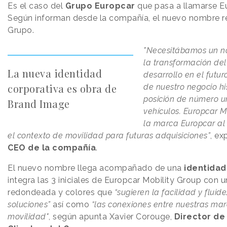
Es el caso del
Grupo Europcar
que pasa a llamarse Eu
Según informan desde la compañía, el nuevo nombre ref
Grupo.
"Necesitábamos un n
la transformación de
La nueva identidad
desarrollo en el futur
corporativa es obra de
de nuestro negocio hi
posición de número un
Brand Image
vehículos. Europcar Mo
la marca Europcar al
el contexto de movilidad para futuras adquisiciones”
, ex
CEO de la compañía
.
El nuevo nombre llega acompañado de una
identidad 
integra las 3 iniciales de Europcar Mobility Group con 
redondeada y colores que
“sugieren la facilidad y fluid
soluciones”
así como
“las conexiones entre nuestras marc
movilidad"
,
según apunta Xavier Corouge,
Director de 