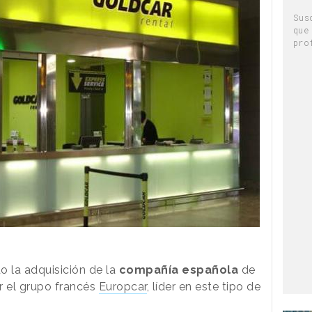
Sus
que
pro
 la adquisición de la
compañía española
de
 el grupo francés
Europcar
, líder en este tipo de