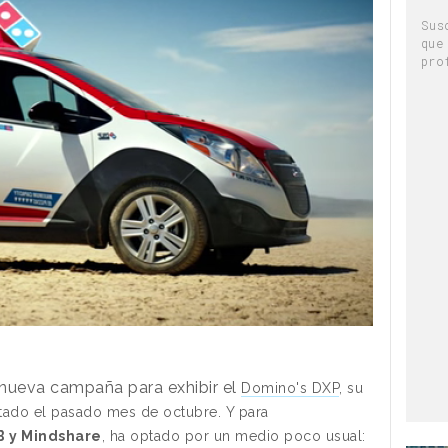
Sus
que
pro
nueva campaña para exhibir el
Domino's DXP
, su
ntado el pasado mes de octubre. Y para
 y Mindshare
, ha optado por un medio poco usual: