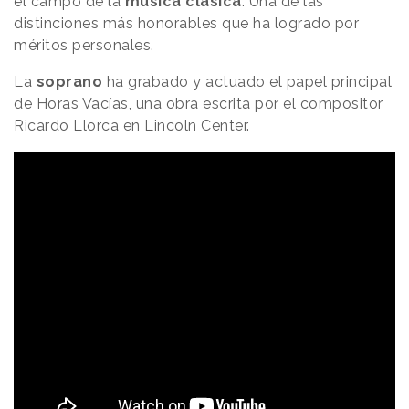
el campo de la
música clásica
. Una de las
distinciones más honorables que ha logrado por
méritos personales.
La
soprano
ha grabado y actuado el papel principal
de Horas Vacías, una obra escrita por el compositor
Ricardo Llorca en Lincoln Center.