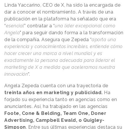
Linda Yaccarino, CEO de X, ha sido la encargada de
dar a conocer el nombramiento. A través de una
publicación en la plataforma ha señalado que era
“
esencial
” contratar a “
una líder excepcional como
Angela
" para seguir dando forma a la transformación
de la compañía. Asegura que Zepeda “
aporta una
experiencia y conocimientos increíbles, entiende cómo
hacer crecer una marca a nivel mundial y es
exactamente la persona adecuada para liderar el
marketing de X a medida que aceleramos nuestra
innovación
”.
Angela Zepeda cuenta con una trayectoria de
treinta años en marketing y publicidad.
Ha
forjado su experiencia tanto en agencias como en
anunciantes. Así, ha trabajado en las agencias
Foote, Cone & Belding, Team One, Doner
Advertising, Campbell Ewald, o Quigley-
Simpson
. Entre sus últimas experiencias destaca su