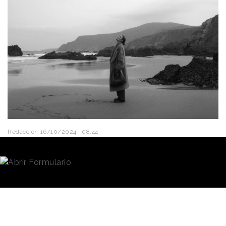
Redacción
16/10/2024 · 08:44
“
Hay que atreverse. Pero sobre todo, no rendirse
”.
Es el mensaje con doble lectura que
Adolfo
Domínguez
lanza en su nueva campaña publicitaria.
Con esa frase alude a la fuerza del paisaje gallego y
a la bravura del océano
Atlántico
que caracterizan
la tierra de la que procede la marca de moda; y al