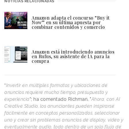
NOTICIAS RELACIONADAS
Amazon adapta el concurso “Buy it
Now” en su última apuesta por
combinar contenidos y comercio
Amazon está introduciendo anuncios
en Rufus, su asistente de IA para la
compra
“
Invertir en múltiples formatos y ubicaciones de
anuncios requiere mucho tiempo, presupuesto y
experiencia
”; ha comentado Richman. "
Ahora, con AI
Creative Studio, los anunciantes pueden inspirarse
fácilmente en conceptos personalizados, seleccionar
uno y crear sin problemas anuncios de display, video y
eventualmente audio, todo dentro de un solo flujo de