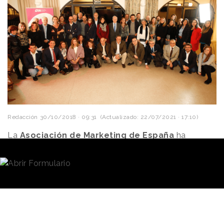
Redacción
30/10/2018 · 09:31
(Actualizado: 22/07/2021 · 17:10)
La
Asociación de Marketing de España
ha
convocado la XI edición de los
Premios Nacionales
de Marketing
para 2019. El lema de este año es
“La
predicción del comportamiento humano: una
utopía real”
, y busca poner en valor el capital
humano y su poder de decisión en las campañas de
marketing
, en plena era de la digitalización.