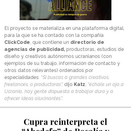
El proyecto se materializa en una plataforma digital,
para la que se ha contado con la compañía
ClickCode
, que contiene un
directorio de
agencias de publicidad,
productoras, estudios de
diseño y creativos autónomos ucranianos (con
ejemplos de su trabajo, información de contacto y
otros datos relevantes) ordenados por
especialidades
. “Si buscas a grandes creativos,
freelances, o productoras”,
dijo
Katz
,
“échale un ojo a
Ucrania, hay gente dispuesta a trabajar duro y a
ofrecer ideas alucinantes”.
Cupra reinterpreta el