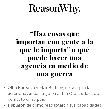
“Haz cosas que
importan con gente a la
que le importa” o qué
puede hacer una
agencia en medio de
una guerra
Olha Burtseva y Max Burtsev, de la agencia
ucraniana Arriba!, trajeron al Día C la crudeza del
conflicto en su país
Hablaron de cómo readaptaron sus capacidades