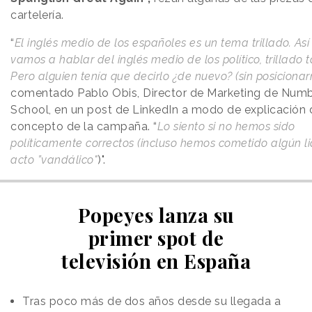
cartelería.
“
El inglés medio de los españoles es un tema trillado. Así
vamos a hablar del inglés medio de los político, trillado 
Pero alguien tenía que decirlo ¿de nuevo? (sin posicionar
comentado Pablo Obis, Director de Marketing de Numb
School, en un post de LinkedIn a modo de explicación 
concepto de la campaña. “
Lo siento si no hemos sido
políticamente correctos (incluso hemos cometido algún l
acto ”vandálico"
)".
Popeyes lanza su
primer spot de
televisión en España
Tras poco más de dos años desde su llegada a