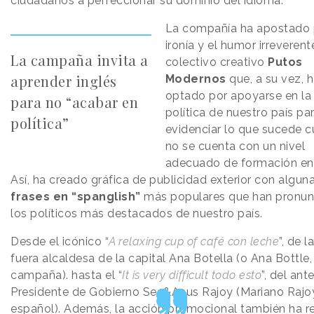
ciudadanos a perfeccionar su dominio del idioma.
La compañía ha apostado 
ironía y el humor irreverent
La campaña invita a
colectivo creativo
Putos
aprender inglés
Modernos
que, a su vez, 
optado por apoyarse en la
para no “acabar en
política de nuestro país pa
política”
evidenciar lo que sucede 
no se cuenta con un nivel
adecuado de formación en 
Así, ha creado gráfica de publicidad exterior con algun
frases en “spanglish”
más populares que han pronun
los políticos más destacados de nuestro país.
Desde el icónico “
A relaxing cup of café con leche
”, de l
fuera alcaldesa de la capital Ana Botella (o Ana Bottle,
campaña). hasta el “
It is very difficult todo esto
”, del ante
Presidente de Gobierno Sea&Anus Rajoy (Mariano Rajoy
español). Además, la acción promocional también ha re