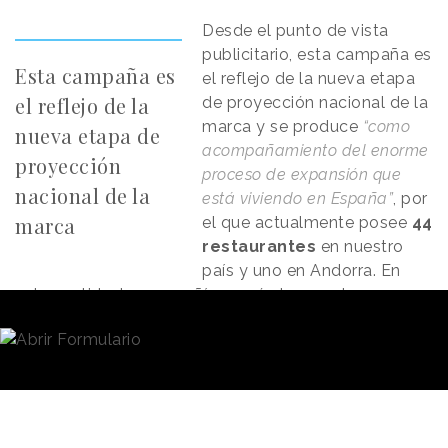
Desde el punto de vista
publicitario, esta campaña es
Esta campaña es
el reflejo de la nueva etapa
el reflejo de la
de proyección nacional de la
marca y se produce
“como
nueva etapa de
acompañamiento del enorme
proyección
proceso de expansión que
nacional de la
está viviendo en España”
, por
marca
el que actualmente posee
44
restaurantes
en nuestro
país y uno en Andorra. En
este sentido, la compañía prevé alcanzar los 200
locales en 2024 y conseguir uno de sus principales
objetivos desde su llegada a España: ser la primera
opción de restauración a la hora de consumir pollo.
“Con esta campaña entramos a competir con las
grandes marcas del sector y esto es algo clave para