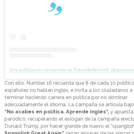
Una publicación compartida de PutosModernos® (@putosmo
Con ello, Number 16 recuerda que 8 de cada 10 polític
españoles no hablan inglés, e invita a los ciudadanos a
terminar haciendo carrera en política por no dominar
adecuadamente el idioma. La campaña se articula bajo
“No acabes en política. Aprende inglés”,
y apuesta
paródico, recuperando el eslogan de la campaña elect
Donald Trump, por hacer grande de nuevo el “spanglish
Spanglish Great Again”,
rezan algunas de las piezas 