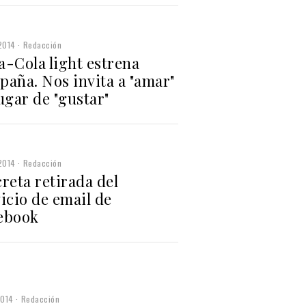
2014
Redacción
a-Cola light estrena
paña. Nos invita a "amar"
ugar de "gustar"
2014
Redacción
reta retirada del
icio de email de
ebook
2014
Redacción