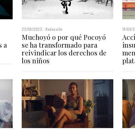
22/09/2022
Redacción
19/09/
Muchoyó o por qué Pocoyó
Acc
s a
se ha transformado para
insu
reivindicar los derechos de
men
los niños
pla