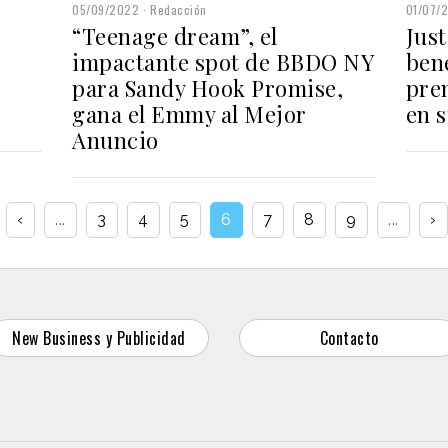
05/09/2022
Redacción
01/07/
“Teenage dream”, el
Just
impactante spot de BBDO NY
bené
para Sandy Hook Promise,
pre
gana el Emmy al Mejor
en 
Anuncio
‹
...
3
4
5
6
7
8
9
...
›
New Business y Publicidad
Contacto