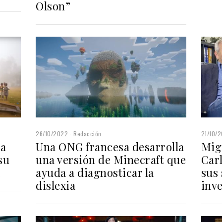
Olson”
26/10/2022
Redacción
21/10/
 a
Una ONG francesa desarrolla
Mig
su
una versión de Minecraft que
Car
ayuda a diagnosticar la
sus 
dislexia
inv