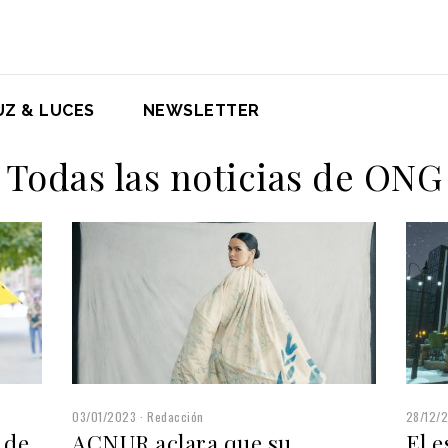
UZ & LUCES
NEWSLETTER
Todas las noticias de ONG
03/01/2023
Redacción
28/12/
 de
ACNUR aclara que su
El e