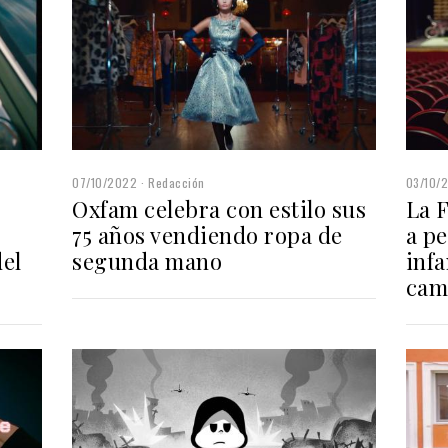
07/10/2022
Redacción
03/10/
Oxfam celebra con estilo sus
La 
75 años vendiendo ropa de
a pe
del
segunda mano
infa
cam