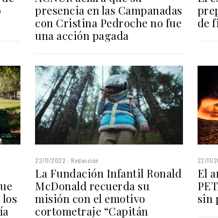
o
presencia en las Campanadas
pre
con Cristina Pedroche no fue
de f
una acción pagada
22/11/2022
Redacción
22/11/
La Fundación Infantil Ronald
El 
que
McDonald recuerda su
PET
 los
misión con el emotivo
sin
ía
cortometraje “Capitán