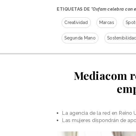
las disponibles en la Oxfam Onli
ETIQUETAS DE
"Oxfam celebra con 
siguieran a la venta.
Rachael Huttly
Creatividad
, Responsable de
Marcas
Spot
relación con la campaña:
“Oxfam
durante más de siete décadas, lo
Segunda Mano
Sostenibilida
generaciones de consumidores bri
durante todo ese tiempo”.
NOTICIAS RELACIONADAS
Mediacom re
Balenciaga 
emp
segunda man
La agencia de la red en Reino
La moda de 
Las mujeres dispondrán de apo