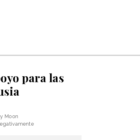
oyo para las
usia
ody Moon
negativamente