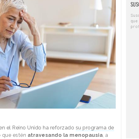
SUS
Sus
s creativos de la campaña, han comentado.
que
pueden unirse los mundos de la moda y de la
pro
os en aprovechar la oportunidad que en este
 esfuerzo colaborativo desde el principio y el
que sucediera algo que parecía imposible. No
el resultado”.
e objetos y ropa de segunda mano
en la
47. Su tienda online de ropa usada tiene
ndas a la venta
.
en el Reino Unido ha reforzado
su programa de
o que estén
atravesando la menopausia
, a