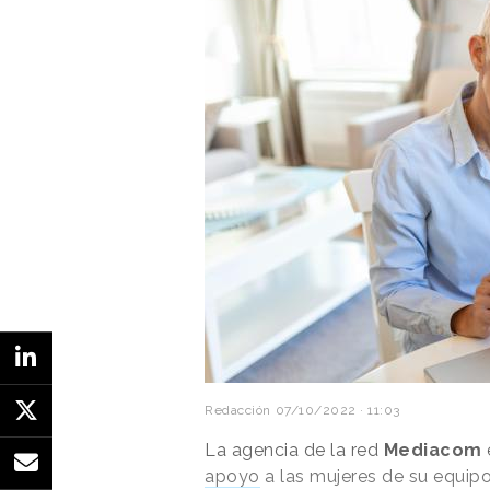
Will Wright y James Morgan,
lo
“No son muchas las veces en que 
sostenibilidad, así que no dudam
sentido nos daba Oxfam. Ha sido un
talento de mucha gente ha hecho 
podemos estar más contentos con 
Oxfam abrió su
primera tienda d
londinense
Oxford Street
en 19
actualmente más de
100.00 pre
Redacción
07/10/2022 · 11:03
La agencia de la red
Mediacom
apoyo
a las mujeres de su equip