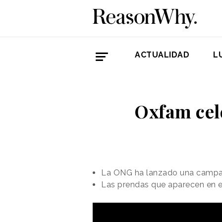
ACTUALIDAD
L
Oxfam cele
La ONG ha lanzado una campañ
Las prendas que aparecen en el 