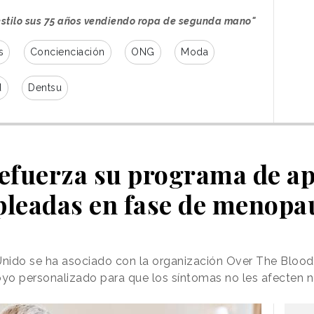
ne Shop y todas se devolvieron para que
estilo sus 75 años vendiendo ropa de segunda mano"
 Retail Marketing de Oxfam, ha dicho en
s
Concienciación
ONG
Moda
 ha estado vendiendo moda de segunda mano
 que ha dado la oportunidad a varias
d
Dentsu
tánicos de comprar de manera sostenible
fuerza su programa de ap
lanza un programa de reventa y
leadas en fase de menopa
o junto a la plataforma Reflaunt
 Unido se ha asociado con la organización Over The Blo
segunda mano llega a Primark
yo personalizado para que los síntomas no les afecten 