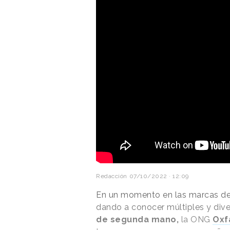
Redacción
07/10/2022 · 12:09
En un momento en las marcas de
dando a conocer múltiples y dive
de segunda mano,
la ONG
Ox