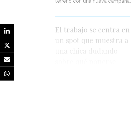
terreno con una nueva campaña,
El trabajo se centra en
un spot que muestra a
una chica dudando
sobre qué ponerse
para una fiesta
ropa vaya cambiando sobre ella m
con la frase
“75 años de estilo
El spot, que se verá en canales di
Lucrecia Taormina
y producid
protagonista fueron seleccionada