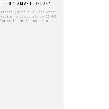
CRÍBETE A LA NEWSLETTER DIARIA
críbete gratis a la Newsletter
 reciben a diario más de 50.000
fesionales de la industria.