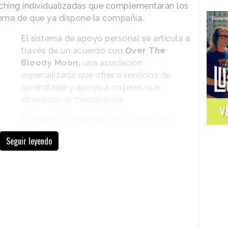
aching individualizadas que complementarán los
ema de que ya dispone la compañía.
El sistema de apoyo personal se articula a
través de un acuerdo con
Over The
Bloody Moon,
una asociación
especializada que ofrece servicios de
aprendizaje y apoyo a mujeres que
atraviesan la menopausia.
V
El objetivo de Mediacom es propiciar, a
través de charlas y talleres,
Seguir leyendo
conversaciones más relevantes acerca
del
impacto negativo que los
síntomas de la menopausia pueden
tener en el desempeño profesional.
Un 75% de las mujeres
alcanzan la
jando, según un estudio que se ha citado en
a del programa de Mediacom, y eso les puede