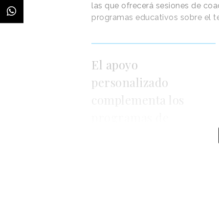
las que ofrecerá sesiones de co
programas educativos sobre el t
El apoyo
personalizado
complementa los
programas de
educación sobre el
asunto de los que ya
disponía la agencia
menopausia mientras están traba
relación con la puesta en march