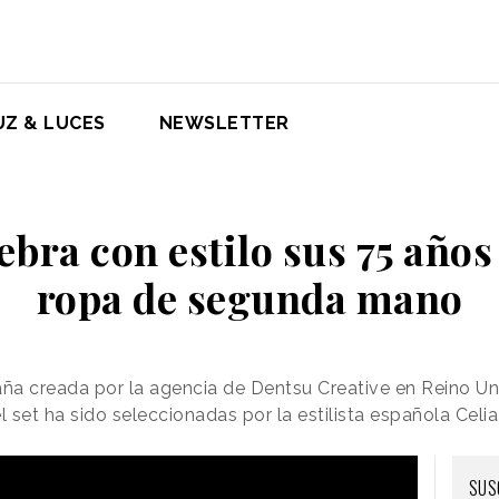
UZ & LUCES
NEWSLETTER
bra con estilo sus 75 año
ropa de segunda mano
a creada por la agencia de Dentsu Creative en Reino Un
set ha sido seleccionadas por la estilista española Celia
SUS