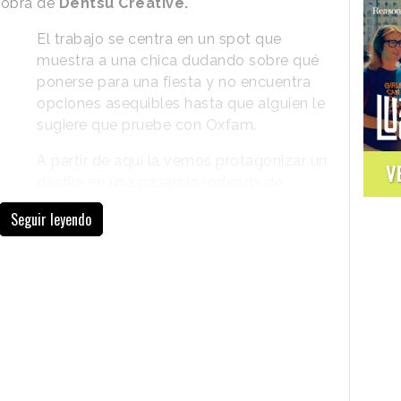
 obra de
Dentsu Creative.
El trabajo se centra en un spot que
muestra a una chica dudando sobre qué
ponerse para una fiesta y no encuentra
opciones asequibles hasta que alguien le
sugiere que pruebe con Oxfam.
A partir de aquí la vemos protagonizar un
V
desfile en una pasarela rodeada de
percheros con ropa y luciendo
múltiples
Seguir leyendo
y sofisticados modelos, todos ellos
procedentes de la tienda online de la
ONG
. Los efectos visuales hacen que la
ientras no cesa de caminar. El anuncio termina
 de segunda mano”.
gitales y redes sociales, ha sido dirigido por
o por
Prettybird
. Las prendas que luce la
s por la estilista española
Celia Arias
de entre