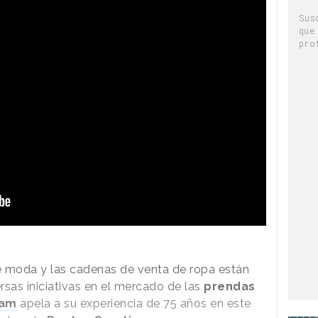
Sus
que
pro
 moda y las cadenas de venta de ropa están
rsas iniciativas en el mercado de las
prendas
fam
apela a su experiencia de 75 años en este