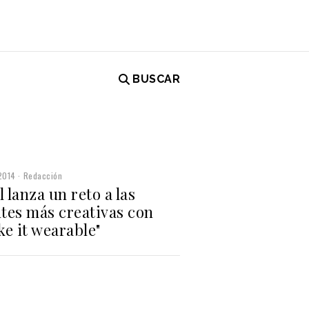
BUSCAR
2014
Redacción
l lanza un reto a las
tes más creativas con
e it wearable"