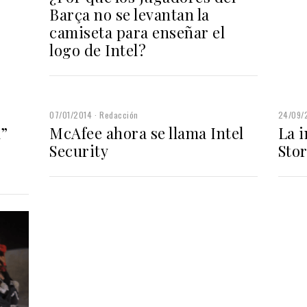
Barça no se levantan la
camiseta para enseñar el
logo de Intel?
07/01/2014
Redacción
24/09/
l”
McAfee ahora se llama Intel
La 
Security
Stor