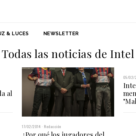
UZ & LUCES
NEWSLETTER
Todas las noticias de Intel
05/02/
Inte
a al
men
"Mak
17/02/2014
Redacción
¿Por qué los jugadores del