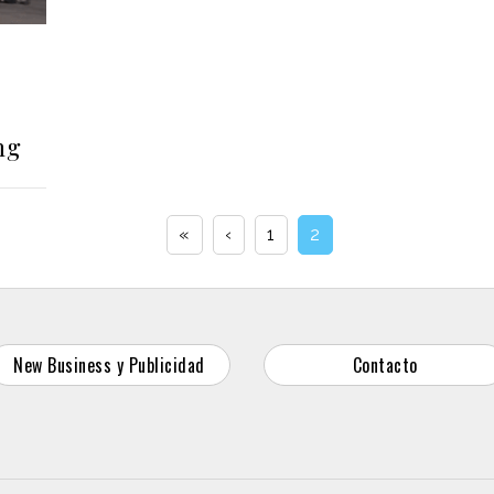
ng
«
‹
1
2
New Business y Publicidad
Contacto