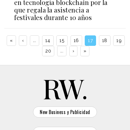
en tecnología blockchain por la
que regala la asistencia a
festivales durante 10 años
«
‹
...
14
15
16
17
18
19
20
...
›
»
New Business y Publicidad