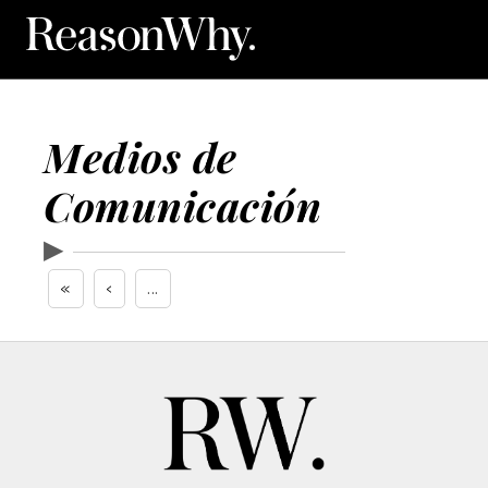
Medios de
Comunicación
▶
«
‹
...