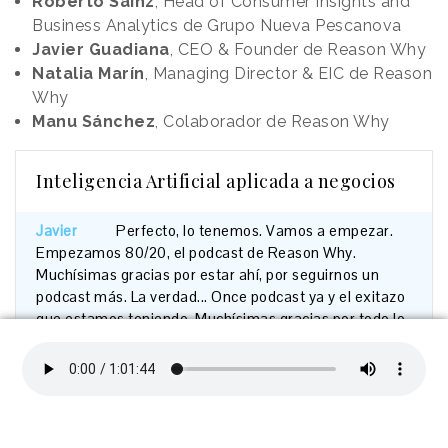
Roberto Sainz
, Head of Consumer Insights and
Business Analytics de Grupo Nueva Pescanova
Javier Guadiana
, CEO & Founder de Reason Why
Natalia Marín
, Managing Director & EIC de Reason
Why
Manu Sánchez
, Colaborador de Reason Why
Inteligencia Artificial aplicada a negocios
Javier
Perfecto,
lo
tenemos.
Vamos
a
empezar.
Empezamos
80/20,
el
podcast
de
Reason
Why.
Muchísimas
gracias
por
estar
ahí,
por
seguirnos
un
podcast
más.
La
verdad...
Once
podcast
ya
y
el
exitazo
que
estamos
teniendo.
Muchísimas
gracias
por
todo
lo
que
nos
estáis
dando,
por
todo
el
cariño.
Venga,
voy
al
grano
que
me
decís
siempre
que
te
enrollas
mucho
al
empezar.
Voy
al
grano.
Vamos
a
hablar
de
inteligencia
artificial
y
como
siempre,
ya
lo
sabéis.
Es
más,
yo
creo
que
la
gente
ahora
mismo
se
queda
callada
diciendo,