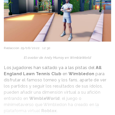
Redacción
29/06/2022 · 12:30
El avatar de Andy Murray en WimbleWorld
Los jugadores han saltado ya a las pistas del
All
England Lawn Tennis Club
en
Wimbledon
para
disfrutar el famoso torneo y los fans, aparte de ver
los partidos y seguir los resultados de sus ídolos,
pueden añadir una dimensión virtual a su afición
entrando en
WimbleWorld
, el juego o
minimetaverso que Wimbledon ha creado en
la
plataforma virtual
Roblox
.