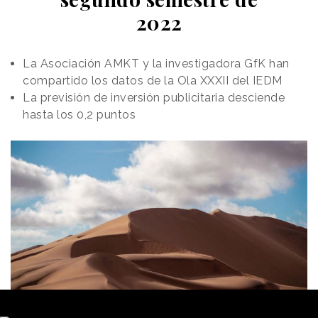
2022
También se puede conseguir
la gorra del jugador
británico Andy Murray
, e incluso interactuar con su
avatar.
La Asociación AMKT y la investigadora GfK han
compartido los datos de la Ola XXXII del IEDM
La previsión de inversión publicitaria desciende
hasta los 0,2 puntos
Además de haber creado WimbleWorld, la
experiencia de Wimbledon en Roblox se extiende a
la customización de
Strongman Simulator,
de la
compañia
The Gang
, uno de los juegos más
populares de la plataforma.