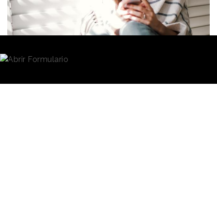
Redacción
26/03/2021 · 12:21
Las
redes sociales
se han convertido, en los últimos
años, en uno de los medios donde las compañías
han puesto el foco a la hora de crear
campañas
publicitarias
. De hecho, según un estudio publicado
recientemente por Infoadex, la inversión real
estimada en los canales sociales en España fue de
579,2 millones de euros
el pasado 2020.
Una cifra ligeramente menor
que en 2019, pero aun así,
La encuesta de
fue el medio que menor
YouGov se ha
caída experimentó en cuanto
a inversión publicitaria.