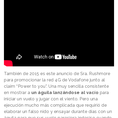
También de 2015 es este anuncio de Sra. Rushmore
para promocionar la red 4G de Vodafone junto al
claim “Power to you”. Una muy sencilla consistente
en mostrar a
un águila lanzándose al vacío
para
iniciar un vuelo y jugar con el viento. Pero una
ejecución mucho más complicada que requirió de
elaborar un falso nido y ensayar durante días con un
águila para que sus vuelo pareciera indeciso cuando,