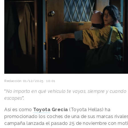
Redacción
01/12/2025 · 10:01
“
No importa en qué vehículo te vayas, siempre y cuando
escapes
”.
Así es como
Toyota
Grecia
(Toyota Hellas) ha
promocionado los coches de una de sus marcas rivales
campaña lanzada el pasado 25 de noviembre con moti