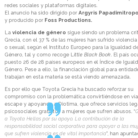
redes sociales y plataformas digitales.
El anuncio ha sido dirigido por
Argyris Papadimitrop
y producido por
Foss Productions.
La
violencia de género
sigue siendo un problema crí
Grecia, con el 37 % de las mujeres han sufrido violencia 
o sexual, según el Instituto Europeo para la Igualdad d
Género, tal y como recoge L
ittle Black Book
. El país oc
puesto 26 de 28 países europeos en el Índice de Igual
Género. Pese a ello, la financiación global para entida
trabajan en esta materia se está viendo amenazada.
Es por ello que Toyota Grecia ha buscado reforzar su
compromiso con la problemática convirtiéndose en vía
escape y apoyando a Diotima, que ofrece servicios leg
psicosociales gratuitos a mujeres que sufren abusos. “
G
a Toyota Hellas por su apoyo. La contribución de la
responsabilidad social corporativa para apoyar a las mu
que sufren violencia es de vital importancia
”, han apunt