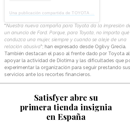
Una publicación compartida de TOYOTA HELLAS (@toyota.hellas)
“
Nuestra nueva campaña para Toyota da la impresión de
un anuncio de Ford. Porque, para Toyota, no importa qu
conduzca una mujer, siempre y cuando se aleje de una
relación abusiva
”; han expresado desde Ogilvy Grecia.
También destacan el paso al frente dado por Toyota al
apoyar la actividad de Diotima y las dificultades que p
experimentar la organización para seguir prestando su
servicios ante los recortes financieros.
Satisfyer abre su
primera tienda insignia
en España