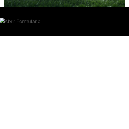
Redacción
04/09/2025 · 09:05
Cinco meses antes del evento, el inventario
publicitario de la 60 edición de la
Super Bowl
ya
está vendido. Así lo ha dado a conocer
NBCUniversal
, que será la encarga de retransmitir la
cita deportiva el próximo 8 de febrero de 2026 a
través de los canales NBC, Peacock y Telemundo.
Además, también ha dado a conocer que ha
agotado el 90% de su inventario publicitario para la
emisión de la
NFL (National Football League),
demostrando el creciente interés de la audiencia por
los eventos deportivos en la televisión en directo.
“
La Super Bowl LX ha generado un interés
extraordinario por parte de las marcas y nos ha
permitido agotar nuestro inventario publicitario antes