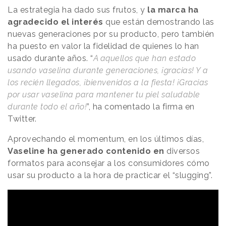
La estrategia ha dado sus frutos, y
la marca ha
agradecido el interés
que están demostrando las
nuevas generaciones por su producto, pero también
ha puesto en valor la fidelidad de quienes lo han
usado durante años. “
A aquellos que han estado
usando vaselina durante generaciones, ¡gracias! Y a
los recién llegados, ¡bienvenidos a la fiesta! ¡Gracias
por usar vaselina para mantener tu piel saludable
durante todo el año!
”, ha comentado la firma en
Twitter.
Aprovechando el momentum, en los últimos días,
Vaseline ha
generado contenido en
diversos
formatos para aconsejar a los consumidores cómo
usar su producto a la hora de practicar el “slugging”.