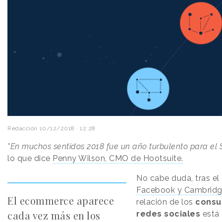
Redacción
10/12/2018 · 12:28
"En muchos sentidos 2018 fue un año turbulento para el S
lo que dice
Penny Wilson, CMO de Hootsuite.
No cabe duda, tras el
Facebook y Cambridg
El ecommerce aparece
relación de los
consu
cada vez más en los
redes sociales
está 