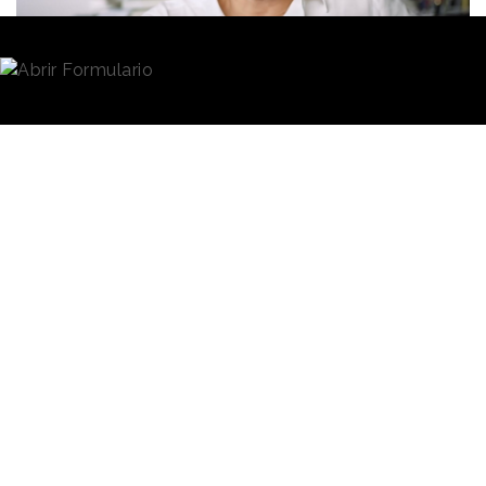
Redacción
18/04/2024 · 07:51
(Actualizado: 30/05/2024 · 10:03)
*Actualización para el lector: La Asamblea General de Publicis
Groupe celebrada el 29 de mayo de 2024, presidida por Maurice
Lévy, ha decidido con un quórum del 82,88% que Arthur Sadoun
asuma todo el poder del grupo como Presidente y Director
General.
Grupo Publicis
ha dado a conocer que llevará a
cabo cambios en su estructura de gobierno, pasando
de un modelo dual, compuesto por un Consejo de
Supervisión y un Consejo de Administración, a un
modelo único
, basado en una Junta Directiva. Bajo
este nuevo sistema,
Maurice Lévy,
actualmente
Presidente del Consejo de Supervisión, será