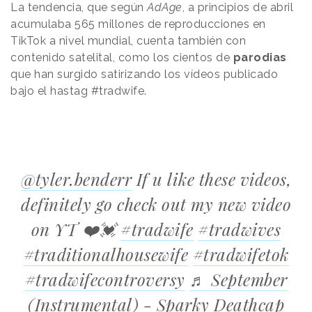
La tendencia, que según
AdAge
, a principios de abril
acumulaba 565 millones de reproducciones en
TikTok a nivel mundial, cuenta también con
contenido satelital, como los cientos de
parodias
que han surgido satirizando los vídeos publicado
bajo el hastag #tradwife.
@tyler.benderr
If u like these videos,
definitely go check out my new video
on YT ❤️💓
#tradwife
#tradwives
#traditionalhousewife
#tradwifetok
#tradwifecontroversy
♬ September
(Instrumental) - Sparky Deathcap