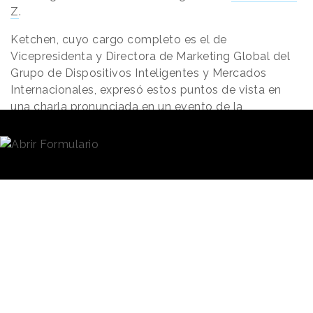
Z
.
Ketchen, cuyo cargo completo es el de
Vicepresidenta y Directora de Marketing Global del
Grupo de Dispositivos Inteligentes y Mercados
Internacionales, expresó estos puntos de vista en
una charla pronunciada en un evento de la
Association of Nationmal Advertisers, la asociación
de anunciantes estadounidense.
En ella, la ejecutiva señaló
Ketchen señaló
además, que no comparte la
que no comparte
típica visión de los miembros
de la Generación Z como
la típica imagen
personas que se ofenden por
de los
zetas
como
todo,
agobiadas por el
personas
FOMO
(miedo a perderse
ansiosas y con
algo), deprimidas o ansiosas