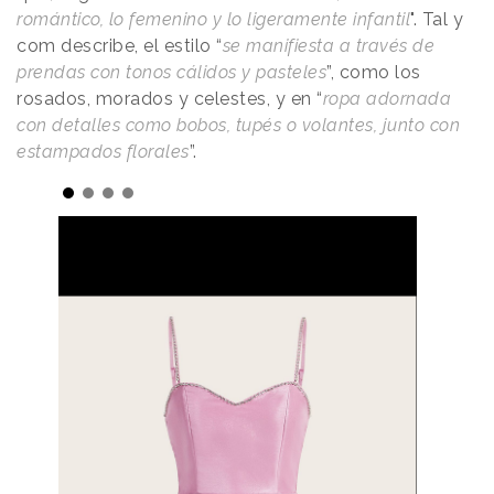
romántico, lo femenino y lo ligeramente infantil
". Tal y
com describe, el estilo “
se manifiesta a través de
prendas con tonos cálidos y pasteles
”, como los
rosados, morados y celestes, y en “
ropa adornada
con detalles como bobos, tupés o volantes, junto con
estampados florales
”.