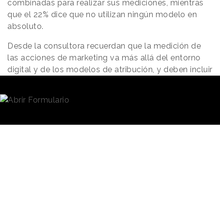
combinadas para realizar sus mediciones, mientras
que el 22% dice que no utilizan ningún modelo en
absoluto.
Desde la consultora recuerdan que la medición de
las acciones de marketing va más allá del entorno
digital y de los modelos de atribución, y deben incluir
otras técnicas para conocer el i
mpacto completo
del marketing.
Warc destaca tres que son
fundamentales para lograr una medición holítica:
Modelos de atribución:
que asigna un valor a los
diferentes puntos de contacto del camino del
usuario hacia una conversión. Lo define como
rápido y fácil de escalar, y capaz de brindar
información en tiempo real, pero indica que se
limita a los canales digitales y es más adecuado
para medir el impacto a corto plazo.
Experimentos:
anima a hacer experimentos
controlados aleatorios para comparar grupos de