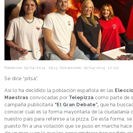
Redacción
29/04/2024 · 09:13
(Actualizado: 29/04/2024 · 12:03)
Se dice “pitsa”.
Así lo ha decidido la población española en las
Elecci
Maestras
convocadas por
Telepizza
como parte de 
campaña publicitaria
“El Gran Debate”,
que ha busca
conocer cuál es la forma mayoritaria de la ciudadanía 
nuestro país para referirse a la pizza. De esta forma, se
puesto fin a una votación que se puso en marcha hac