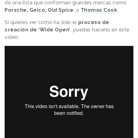
de una lista que conforman grandes marcas como
Porsche, Geico, Old Spice
, o
Thomas Cook
.
Si quieres ver cómo ha sido el
proceso de
creación de ‘Wide Open’
, puedes hacerlo en este
vídeo: