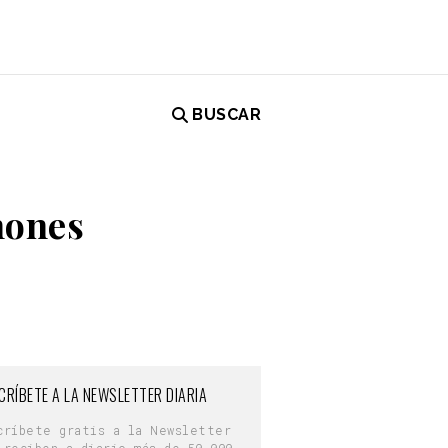
BUSCAR
hones
CRÍBETE A LA NEWSLETTER DIARIA
críbete gratis a la Newsletter
 reciben a diario más de 50.000