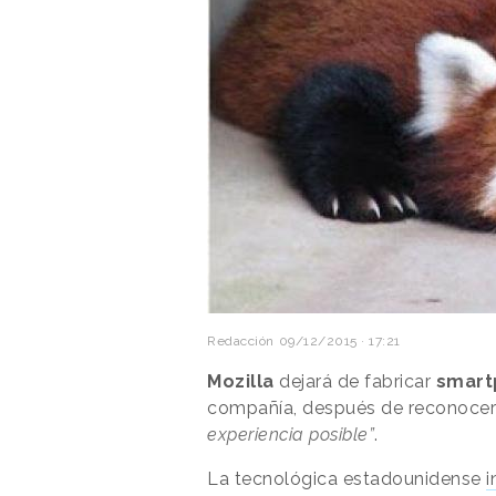
Redacción
09/12/2015 · 17:21
Mozilla
dejará de fabricar
smart
compañía, después de reconocer
experiencia posible”
.
La tecnológica estadounidense
i