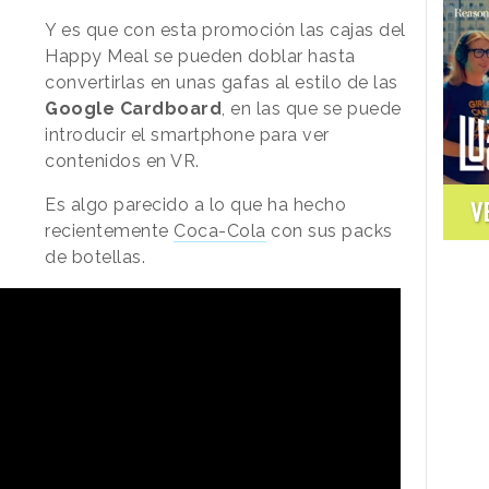
Y es que con esta promoción las cajas del
Happy Meal se pueden doblar hasta
convertirlas en unas gafas al estilo de las
Google Cardboard
, en las que se puede
introducir el smartphone para ver
contenidos en VR.
Es algo parecido a lo que ha hecho
V
recientemente
Coca-Cola
con sus packs
de botellas.