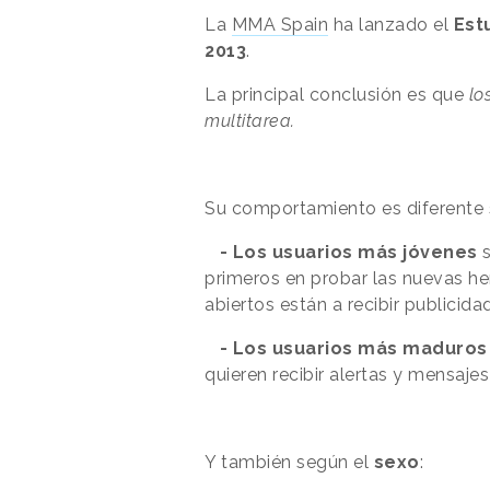
La
MMA Spain
ha lanzado el
Est
2013
.
La principal conclusión es que
los
multitarea.
Su comportamiento es diferente
- Los usuarios más jóvenes
s
primeros en probar las nuevas h
abiertos están a recibir publicida
- Los usuarios más maduro
quieren recibir alertas y mensaje
Y también según el
sexo
: