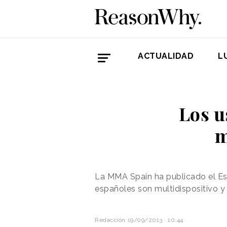
ACTUALIDAD
L
Los u
m
La MMA Spain ha publicado
el E
españoles son multidispositivo y 
Redacción
19/09/2013 · 10:44