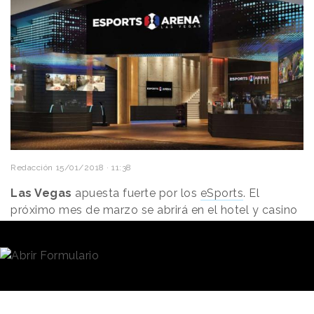
Redacción
15/01/2018 · 11:38
Las Vegas
apuesta fuerte por los
eSports
. El
próximo mes de marzo se abrirá en el hotel y casino
Luxor
un espacio dedicado a los deportes
electrónicos de la mano de Allied Esports y Esports
Arena.
La inauguración, que será el
22 de marzo, será un evento