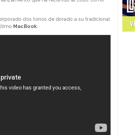
ncorporado dos tonos de dorado a su tradicional
V
último
MacBook
.