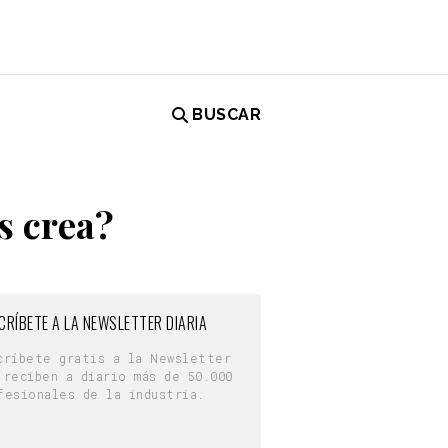
BUSCAR
s crea?
CRÍBETE A LA NEWSLETTER DIARIA
críbete gratis a la Newsletter
 reciben a diario más de 50.000
fesionales de la industria.