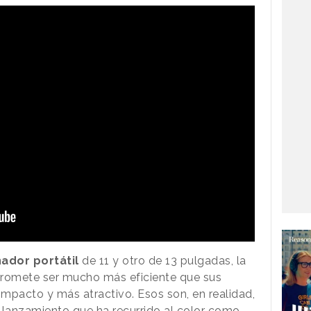
ador portátil
de 11 y otro de 13 pulgadas, la
promete ser mucho más eficiente que sus
mpacto y más atractivo. Esos son, en realidad,
 lanzamiento que ha recurrido al color como