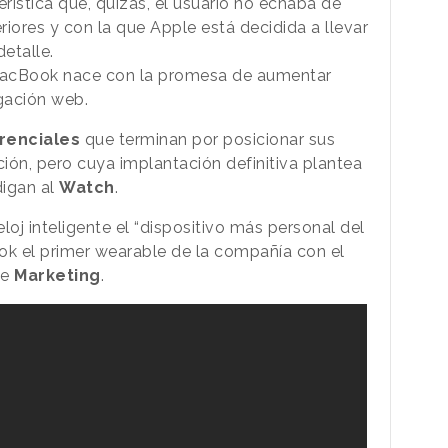
erística que, quizás, el usuario no echaba de
iores y con la que Apple está decidida a llevar
etalle.
MacBook nace con la promesa de aumentar
gación web.
erenciales
que terminan por posicionar sus
ión, pero cuya implantación definitiva plantea
digan al
Watch
.
loj inteligente el “dispositivo más personal del
ok el primer wearable de la compañía con el
de
Marketing
.