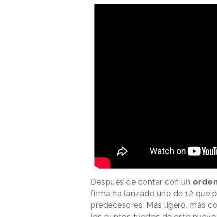
Después de contar con un
orden
firma ha lanzado uno de 12 que 
predecesores. Más ligero, más co
los puntos fuertes de este nuevo