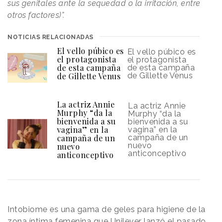
sus genitales ante la sequedad o la irritación, entre
otros factores)”.
NOTICIAS RELACIONADAS
El vello púbico es
El vello púbico es
el protagonista
el protagonista
de esta campaña
de esta campaña
de Gillette Venus
de Gillette Venus
La actriz Annie
La actriz Annie
Murphy “da la
Murphy “da la
bienvenida a su
bienvenida a su
vagina” en la
vagina” en la
campaña de un
campaña de un
nuevo
nuevo
anticonceptivo
anticonceptivo
Intobiome es una gama de geles para higiene de la
zona íntima femenina que Unilever lanzó el pasado