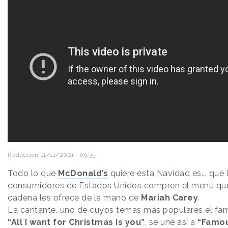
Redacción
11/11/2021 · 09:35
Todo lo que
McDonald’s
quiere esta Navidad es... que 
consumidores de Estados Unidos compren el menú que
cadena les ofrece de la mano de
Mariah Carey
.
La cantante, uno de cuyos temas más populares el fa
“All I want for Christmas is you”
, se une así a
“Famo