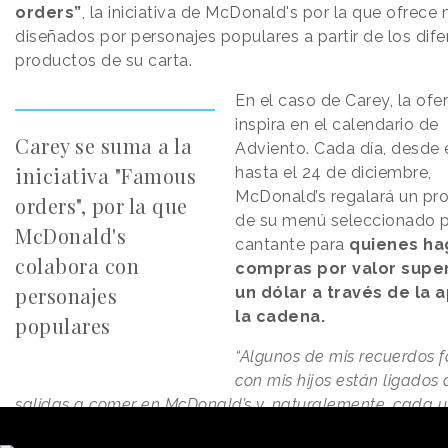
orders”
, la iniciativa de McDonald's por la que ofrece
diseñados por personajes populares a partir de los dife
productos de su carta.
En el caso de Carey, la ofe
inspira en el calendario de
Carey se suma a la
Adviento. Cada día, desde e
iniciativa "Famous
hasta el 24 de diciembre,
McDonald’s regalará un pr
orders", por la que
de su menú seleccionado p
McDonald's
cantante para
quienes ha
colabora con
compras por valor super
personajes
un dólar a través de la 
la cadena.
populares
“Algunos de mis recuerdos f
con mis hijos están ligados 
salidas a comer en McDonald’s y, naturalemente, cada 
tenemos nuestro producto favorito”
, señala Carey en un