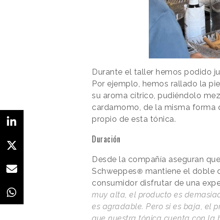
Durante el taller hemos podido 
Por ejemplo, hemos rallado la pi
su aroma cítrico, pudiéndolo mez
cardamomo, de la misma forma q
propio de esta tónica.
Duración
Desde la compañía aseguran que
Schweppes
mantiene el doble d
®
consumidor disfrutar de una exper
muy alta, el producto es demasiad
es agradable. Pero si es baja, el
que nuestra tónica cuenta con la 