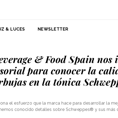
UZ & LUCES
NEWSLETTER
everage & Food Spain nos i
nsorial para conocer la cali
rbujas en la tónica Schwep
a el esfuerzo que la marca hace para desarrollar la me
s hemos conocido detalles sobre Schweppes
®
y sus más d