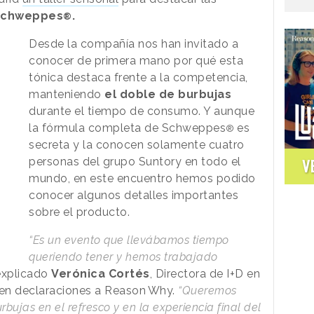
Schweppes
.
®
Desde la compañía nos han invitado a
conocer de primera mano por qué esta
tónica destaca frente a la competencia,
manteniendo
el doble de burbujas
durante el tiempo de consumo. Y aunque
la fórmula completa de Schweppes
es
®
secreta y la conocen solamente cuatro
personas del grupo Suntory en todo el
V
mundo, en este encuentro hemos podido
conocer algunos detalles importantes
sobre el producto.
“Es un evento que llevábamos tiempo
queriendo tener y hemos trabajado
 explicado
Verónica Cortés
, Directora de I+D en
en declaraciones a
Reason
.
Why
.
“Queremos
bujas en el refresco y en la experiencia final del