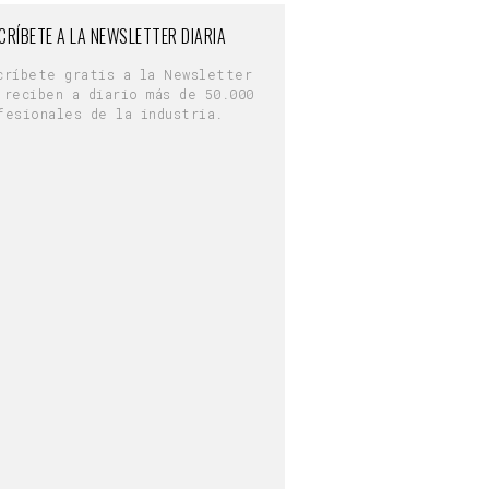
CRÍBETE A LA NEWSLETTER DIARIA
críbete gratis a la Newsletter
 reciben a diario más de 50.000
fesionales de la industria.