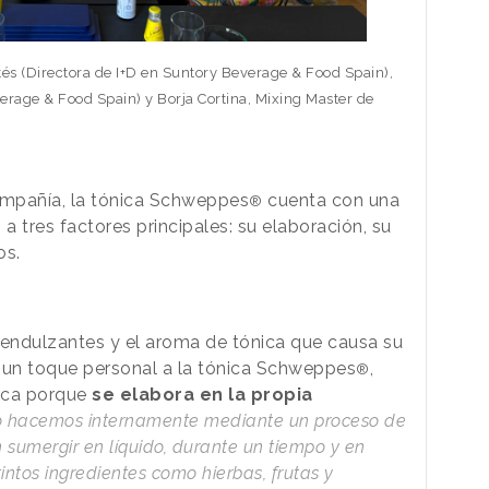
és (Directora de I+D en Suntory Beverage & Food Spain),
rage & Food Spain) y Borja Cortina, Mixing Master de
ompañía, la tónica Schweppes
cuenta con una
®
a tres factores principales: su elaboración, su
os.
, endulzantes y el aroma de tónica que causa su
da un toque personal a la tónica Schweppes
,
®
arca porque
se elabora en la propia
lo hacemos internamente mediante un proceso de
 sumergir en líquido, durante un tiempo y en
intos ingredientes como hierbas, frutas y