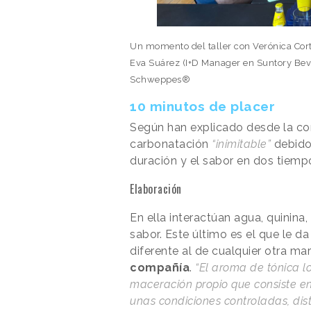
Un momento del taller con Verónica Cort
Eva Suárez (I+D Manager en Suntory Beve
Schweppes®
10 minutos de placer
Según han explicado desde la c
carbonatación
“inimitable”
debido 
duración y el sabor en dos tiemp
Elaboración
En ella interactúan agua, quinina
sabor. Este último es el que le 
diferente al de cualquier otra m
compañía
.
“El aroma de tónica 
maceración propio que consiste en
unas condiciones controladas, dist