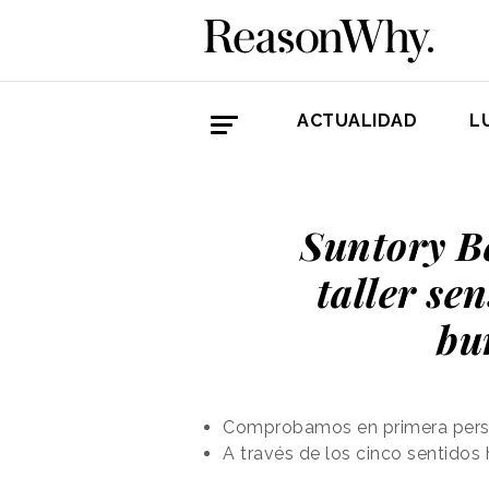
ACTUALIDAD
L
Suntory B
taller se
bu
Comprobamos en primera person
A través de los cinco sentido