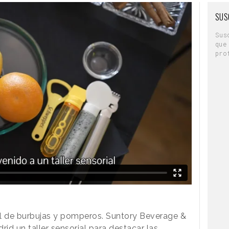
SUS
Sus
que
pro
l de burbujas y pomperos. Suntory Beverage &
drid
un taller sensorial
para destacar las