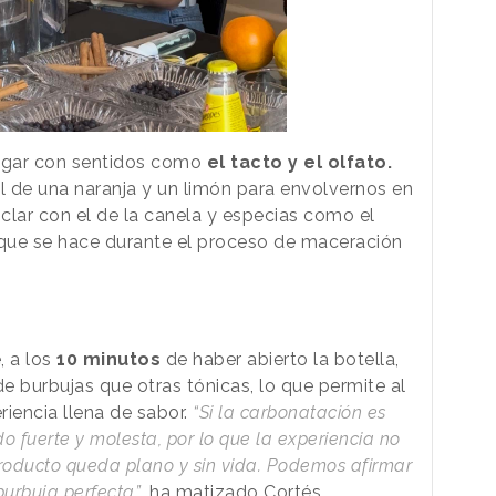
jugar con sentidos como
el tacto y el olfato.
el de una naranja y un limón para envolvernos en
clar con el de la canela y especias como el
ue se hace durante el proceso de maceración
, a los
10 minutos
de haber abierto la botella,
e burbujas que otras tónicas, lo que permite al
iencia llena de sabor.
“Si la carbonatación es
o fuerte y molesta, por lo que la experiencia no
 producto queda plano y sin vida. Podemos afirmar
burbuja perfecta”
, ha matizado Cortés.