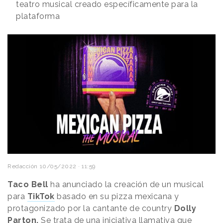
teatro musical creado específicamente para la
plataforma
Redacción
10/05/2022 · 11:59
Taco Bell
ha anunciado la creación de un musical
para
TikTok
basado en su pizza mexicana y
protagonizado por la cantante de country
Dolly
Parton.
Se trata de una iniciativa llamativa que