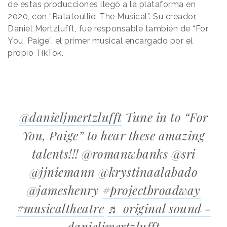
de estas producciones llegó a la plataforma en
2020, con “Ratatoullie: The Musical”. Su creador,
Daniel Mertzlufft, fue responsable también de “For
You, Paige”, el primer musical encargado por el
propio TikTok.
@danieljmertzlufft
Tune in to “For
You, Paige” to hear these amazing
talents!!! @romanwbanks @sri
@jjniemann @krystinaalabado
@jameshenry
#projectbroadway
#musicaltheatre
♬ original sound -
danieljmertzlufft