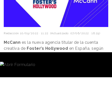
Redacción
10/05/2022 · 11:22
(Actualizado: 07/06/2022 · 16:25)
McCann
es la nueva agencia titular de la cuenta
creativa de
Foster’s Hollywood
en España, según
acaba de comunicar la compañía través de su perfil
en Instagram. La asignación se ha realizado
mediante un concurso y, con ella, señala McCann en
un comunicado, la agencia se convierte en
“partner
estratégico y creativo para la construcción de una
nueva plataforma de comunicación que marque el
inicio de una nueva etapa de la marca”.
Alexis Chauvin
, Director de Marketing de Foster's
Hollywood, comenta en declaraciones recogidas en