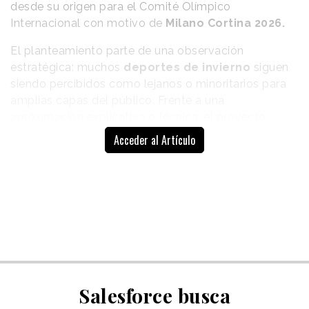
desde su origen para el Comité Olímpico
Internacional con motivo de
Milano Cortina 2026.
El planteamiento parte de una observación
estratégica: muchos
deportes de invierno
siguen
siendo percibidos como lejanos o minoritarios para
amplias capas del público. Frente a una
aproximación explicativa o técnica, el proyecto
propone un cambio de lenguaje: traducir esas
Acceder al Artículo
disciplinas a través de
códigos culturales
ampliamente reconocibles
. Gastronomía,
referencias populares, estética visual y humor
funcionan como herramientas para generar
familiaridad y reducir la distancia entre el deporte y
la audiencia. La iniciativa se materializa en 16
gráficas ilustradas, cada una dedicada a un deporte
olímpico de invierno y reinterpretada desde
el
imaginario italiano
.
Salesforce busca