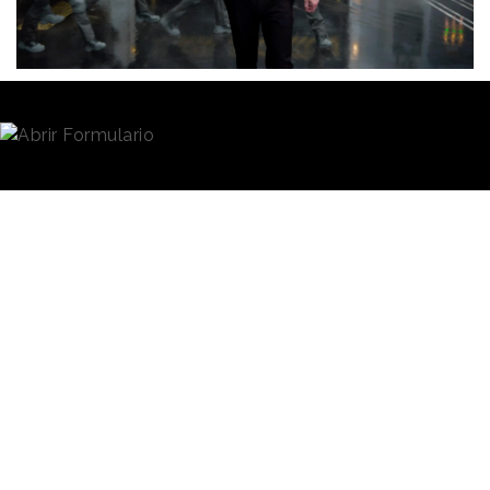
Redacción
09/02/2026 · 10:20
Adivinar el código para acceder a un millón de
dólares. Ese es el acertijo que la empresa
tecnológica
Salesforce
han planteado en su
anuncio para la
Super Bowl
, y que ha lanzado junto
al popular youtuber
Mr.Beast
. Con ello, en lugar de
centrar la atención de la audiencia en un único spot,
la marca ha convertido la ocasión en un desafío de
largo recorrido diseñado para vivir en el ecosistema
online y promocionar la aplicación de mensajería
Slack.
La campaña comenzó a finales del mes de
diciembre, cuando el creador de contenido publicó
un mensaje en X explicando que tenía una idea para
Acceder al Artículo