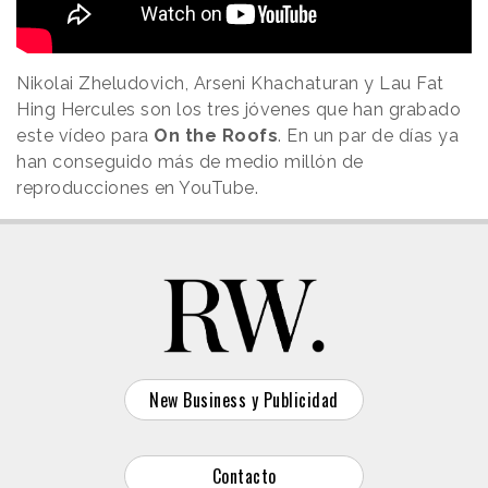
Nikolai Zheludovich, Arseni Khachaturan y Lau Fat
Hing Hercules son los tres jóvenes que han grabado
este vídeo para
On the Roofs
. En un par de días ya
han conseguido más de medio millón de
reproducciones en YouTube.
New Business y Publicidad
Contacto