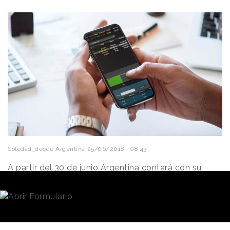
Soledad_desde Argentina
25/06/2018 · 08:43
A partir del 30 de junio Argentina contará con su
primer
banco 100%
digital
de la mano de Wilobank,
la firma propiedad del empresario
Eduardo
Eurnekian
que lanza en el país
una tendencia que ya
se expande en todo el mundo
.